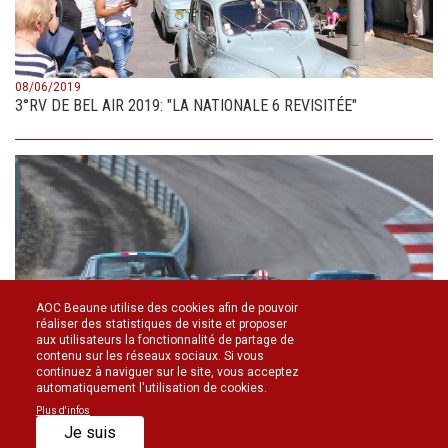
08/06/2019
3°RV DE BEL AIR 2019: "LA NATIONALE 6 REVISITÉE"
AOC Beaune utilise des cookies afin de pouvoir
réaliser des statistiques de visite et proposer
aux utilisateurs la fonctionnalité de partage de
contenu sur les réseaux sociaux. Si vous
continuez à naviguer sur le site, vous acceptez
automatiquement l'utilisation de cookies.
07/06/2019
Plus d'infos
GRAND PRIX DE L'AGE D'OR 2019 DIJON
Je suis