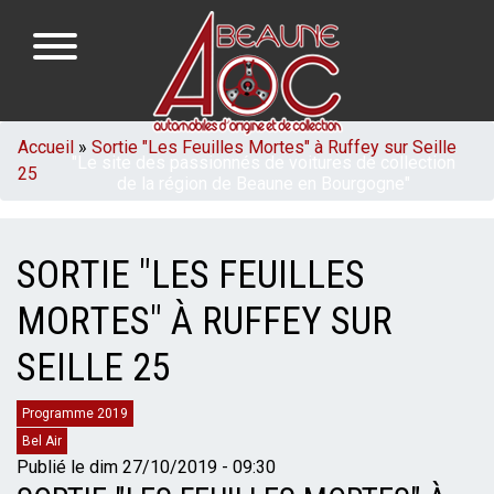
Aller
au
contenu
principal
NAVIGATION
FIL
Accueil
Sortie "Les Feuilles Mortes" à Ruffey sur Seille
"Le site des passionnés de voitures de collection
PRINCIPALE
25
D'ARIANE
de la région de Beaune en Bourgogne"
SORTIE "LES FEUILLES
MORTES" À RUFFEY SUR
SEILLE 25
Catégories
Programme 2019
Bel Air
Publié le
dim 27/10/2019 - 09:30