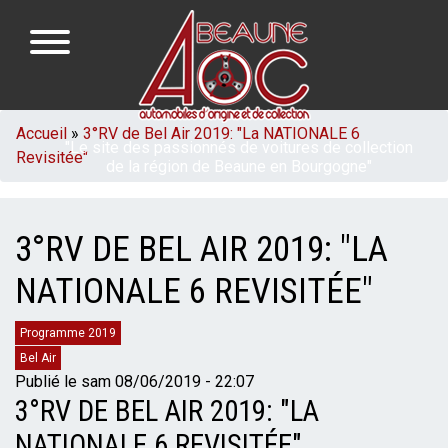
Aller
au
contenu
principal
NAVIGATION
FIL
Accueil
3°RV de Bel Air 2019: "La NATIONALE 6
"Le site des passionnés de voitures de collection
PRINCIPALE
Revisitée"
D'ARIANE
de la région de Beaune en Bourgogne"
3°RV DE BEL AIR 2019: "LA
NATIONALE 6 REVISITÉE"
Catégories
Programme 2019
Bel Air
Publié le
sam 08/06/2019 - 22:07
3°RV DE BEL AIR 2019: "LA
NATIONALE 6 REVISITÉE"