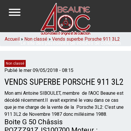
Aller
au
contenu
principal
NAVIGATION
FIL
Accueil
Non classé
Vends superbe Porsche 911 3L2
"Le site des passionnés de voitures de collection
PRINCIPALE
D'ARIANE
de la région de Beaune en Bourgogne"
Catégories
Non classé
Publié le
mer 09/05/2018 - 08:15
VENDS SUPERBE PORSCHE 911 3L2
Mon ami Antoine SIBOULET, membre de l'AOC Beaune est
décédé récemment.Il avait exprimé le vœu dans ce cas
que je me charge de la vente de la Porsche 3L2: C'est une
911 3L2 de Novembre 1987 donc millésime 1988.
Boite G 50 Châssis
POZZZ91ZJS100700 Moteur :