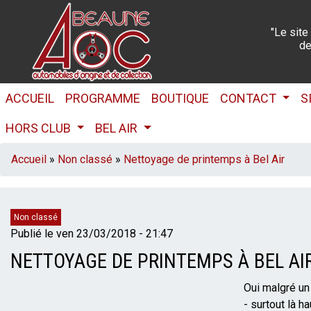
Aller
au
"Le site
contenu
de
principal
NAVIGATION
ACCUEIL
PROGRAMME
BOUTIQUE
CONTACT
S
PRINCIPALE
HORS CLUB
BEL AIR
FIL
Accueil
Non classé
Nettoyage de printemps à Bel Air
D'ARIANE
Catégories
Non classé
Publié le
ven 23/03/2018 - 21:47
NETTOYAGE DE PRINTEMPS À BEL AI
Oui malgré un 
- surtout là h