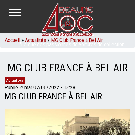
Aller
au
contenu
principal
NAVIGATION
FIL
Accueil
Actualités
MG Club France à Bel Air
"Le site des passionnés de voitures de collection
PRINCIPALE
D'ARIANE
de la région de Beaune en Bourgogne"
MG CLUB FRANCE À BEL AIR
Catégories
Actualités
Publié le
mar 07/06/2022 - 13:28
MG CLUB FRANCE À BEL AIR
Mise
en
page