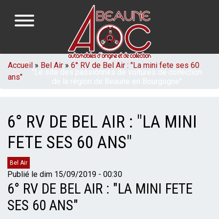
Aller
au
contenu
principal
NAVIGATION
FIL
Accueil
Bel Air
6° RV de Bel Air : "La mini fete ses 60
"Le site des passionnés de voitures de collection
PRINCIPALE
ans"
D'ARIANE
de la région de Beaune en Bourgogne"
6° RV DE BEL AIR : "LA MINI
FETE SES 60 ANS"
Catégories
Bel Air
Publié le
dim 15/09/2019 - 00:30
6° RV DE BEL AIR : "LA MINI FETE
SES 60 ANS"