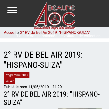
Aller
au
contenu
principal
NAVIGATION
FIL
Accueil
2° RV de Bel Air 2019: "HISPANO-SUIZA"
"Le site des passionnés de voitures de collection
PRINCIPALE
D'ARIANE
de la région de Beaune en Bourgogne"
2° RV DE BEL AIR 2019:
"HISPANO-SUIZA"
Catégories
Programme 2019
Bel Air
Publié le
sam 11/05/2019 - 21:29
2° RV DE BEL AIR 2019: "HISPANO-
SUIZA"